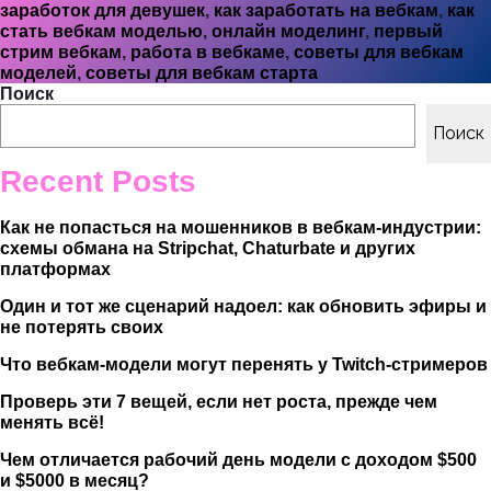
заработок для девушек
,
как заработать на вебкам
,
как
стать вебкам моделью
,
онлайн моделинг
,
первый
стрим вебкам
,
работа в вебкаме
,
советы для вебкам
моделей
,
советы для вебкам старта
Поиск
Поиск
Recent Posts
Как не попасться на мошенников в вебкам-индустрии:
схемы обмана на Stripchat, Chaturbate и других
платформах
Один и тот же сценарий надоел: как обновить эфиры и
не потерять своих
Что вебкам-модели могут перенять у Twitch-стримеров
Проверь эти 7 вещей, если нет роста, прежде чем
менять всё!
Чем отличается рабочий день модели с доходом $500
и $5000 в месяц?