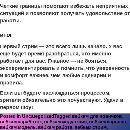
Четкие границы помогают избежать неприятных
ситуаций и позволяют получать удовольствие от
работы.
итог
Первый стрим — это всего лишь начало. У вас
еще будет время разобраться, что именно
работает для вас. Главное — не бояться,
экспериментировать и помнить, что уверенность
и комфорт важнее, чем любые сценарии и
правила.
Если вы будете наслаждаться процессом,
зрители обязательно это почувствуют. Удачи в
первом шоу!
Posted in
Uncategorized
Tagged
вебкам для новичков
,
вебкам заработок
,
вебкам индустрия
,
вебкам карьера
,
вебкам модель
,
вебкам работа
,
вебкам стрим
,