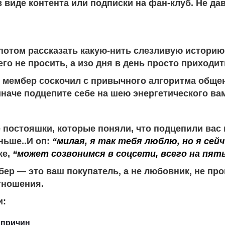
виде контента или подписки на фан-клуб. Не дава
 потом рассказать какую-нить слезливую историю
о не просить, а изо дня в день просто приходить
о мембер соскочил с привычного алгоритма обще
 иначе подцепите себе на шею энергетического ва
постояшки, которые поняли, что подцепили вас н
ньше..И оп:
“милая, я так тебя люблю, но я сей
же,
“может созвонимся в соцсети, всего на пять
бер — это ваш покупатель, а не любовник, не про
отношения.
и:
 причин