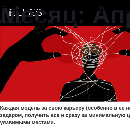
Skip
Месяц:
Распознавайте манип
Ап
to
content
Posted on
30.04.2024
by
Trainers Elles
Каждая модель за свою карьеру (особенно в ее 
задаром, получить все и сразу за минимальную 
уязвимыми местами.