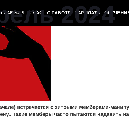
уляции
рель 2024
ГЛАВНАЯ
О НАС
О РАБОТЕ
ЗАРПЛАТА
ОБУЧЕНИ
начале) встречается с хитрыми мемберами-манипу
цену.. Такие мемберы часто пытаются надавить н