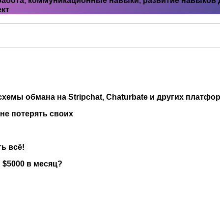
работа
,
коммуникационные навыки
,
развитие навыков 
кт
хемы обмана на Stripchat, Chaturbate и других платфо
 не потерять своих
ь всё!
 $5000 в месяц?