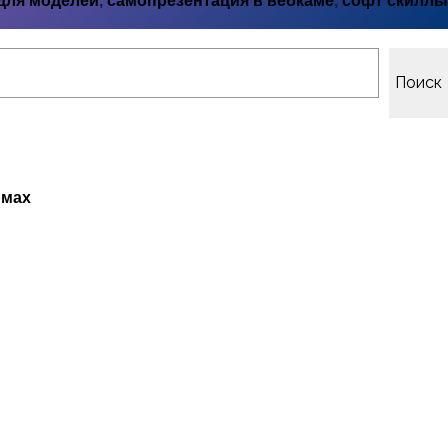
для моделей
,
самопрезентация в вебкаме
,
софт скиллы
Поиск
рмах