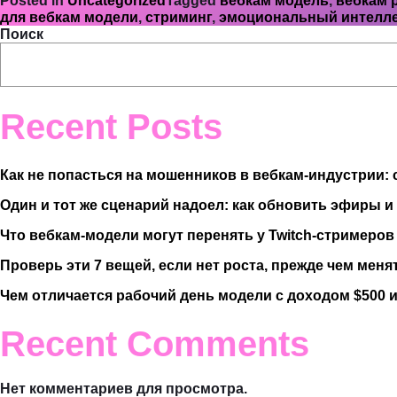
Posted in
Uncategorized
Tagged
вебкам модель
,
вебкам 
для вебкам модели
,
стриминг
,
эмоциональный интелле
Поиск
Recent Posts
Как не попасться на мошенников в вебкам-индустрии: с
Один и тот же сценарий надоел: как обновить эфиры и
Что вебкам-модели могут перенять у Twitch-стримеров
Проверь эти 7 вещей, если нет роста, прежде чем менят
Чем отличается рабочий день модели с доходом $500 и
Recent Comments
Нет комментариев для просмотра.