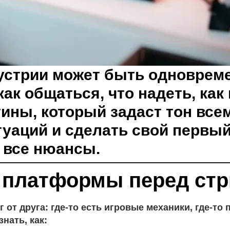
дустрии может быть одноврем
как общаться, что надеть, ка
ины, который задаст тон все
туаций и сделать свой первы
 все нюансы.
с платформы перед ст
от друга: где-то есть игровые механики, где-то
нать, как: