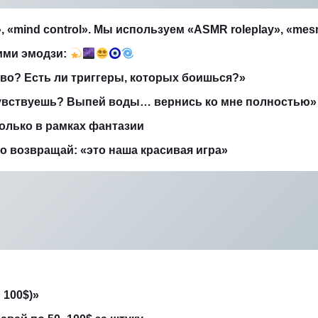
 «mind control». Мы используем «ASMR roleplay», «mesme
ими эмодзи:
ово? Есть ли триггеры, которых боишься?»
 чувствуешь? Выпей воды… вернись ко мне полностью»
олько в рамках фантазии
ко возвращай: «это наша красивая игра»
 100$)»