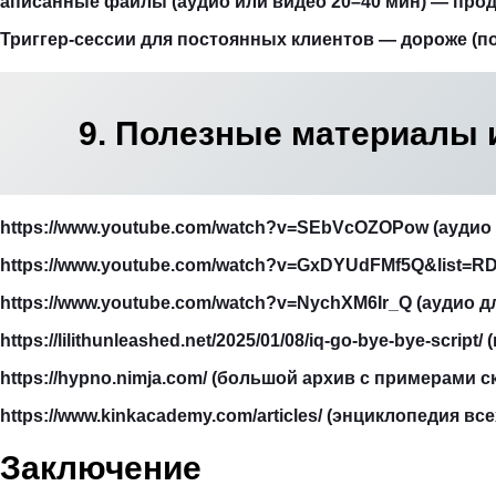
аписанные файлы (аудио или видео 20–40 мин) — прода
Триггер-сессии для постоянных клиентов — дороже (п
9. Полезные материалы 
https://www.youtube.com/watch?v=SEbVcOZOPow (аудио 
https://www.youtube.com/watch?v=GxDYUdFMf5Q&list=RD
https://www.youtube.com/watch?v=NychXM6Ir_Q (аудио д
https://lilithunleashed.net/2025/01/08/iq-go-bye-bye-scrip
https://hypno.nimja.com/ (большой архив с примерами с
https://www.kinkacademy.com/articles/ (энциклопедия вс
Заключение