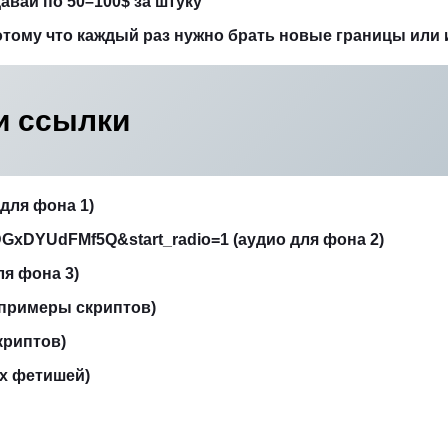
вай по 50–100$ за штуку
отому что каждый раз нужно брать новые границы или 
и ссылки
для фона 1)
GxDYUdFMf5Q&start_radio=1 (аудио для фона 2)
ля фона 3)
t/ (примеры скриптов)
криптов)
ех фетишей)