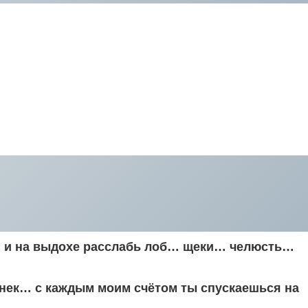
… и на выдохе расслабь лоб… щеки… челюсть…
енек… с каждым моим счётом ты спускаешься на