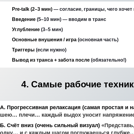
Pre-talk (2–3 мин)
— согласие, границы, чего хочет
Введение
(5–10 мин) — вводим в транс
Углубление
(3–5 мин)
Основные внушения / игра
(основная часть)
Триггеры
(если нужно)
Вывод из транса + забота после
(обязательно!)
4. Самые рабочие техни
А. Прогрессивная релаксация (самая простая и 
шею… плечи… каждый выдох уносит напряжени
Б. Счёт вниз (очень сильный визуал)
«Представь,
одну… и с каждым шагом погружаешься глубже