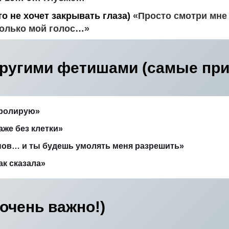
то не хочет закрывать глаза)
«Просто смотри мне 
олько мой голос…»
 другими фетишами (самые пр
нтролирую»
даже без клетки»
енов… и ты будешь умолять меня разрешить»
ак сказала»
(очень важно!)