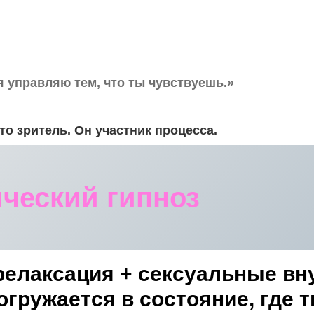
я управляю тем, что ты чувствуешь.»
о зритель. Он участник процесса.
ический гипноз
 релаксация + сексуальные вн
огружается в состояние, где 