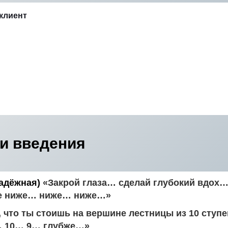
 клиент
ки введения
надёжная)
«Закрой глаза… сделай глубокий вдох
е ниже… ниже… ниже…»
 что ты стоишь на вершине лестницы из 10 ступ
… 10… 9… глубже…»