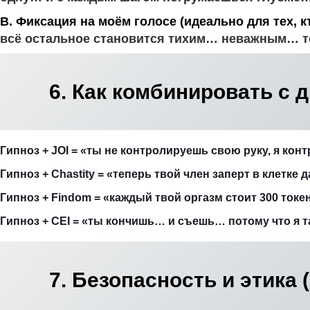
В. Фиксация на моём голосе (идеально для тех, к
всё остальное становится тихим… неважным… т
6. Как комбинировать с
Гипноз + JOI = «ты не контролируешь свою руку, я ко
Гипноз + Chastity = «теперь твой член заперт в клетке 
Гипноз + Findom = «каждый твой оргазм стоит 300 ток
Гипноз + CEI = «ты кончишь… и съешь… потому что я т
7. Безопасность и этика 