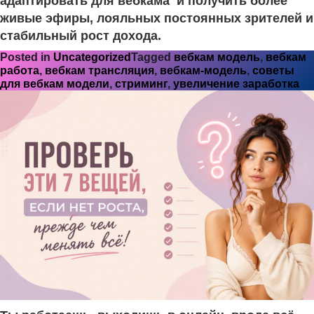
адаптировать для вебкама и получить более
живые эфиры, лояльных постоянных зрителей и
стабильный рост дохода.
Posted in
Uncategorized
Tagged
вебкам модель
,
вебкам
работа
,
вебкам трансляция
,
вебкам-модель
,
советы
для вебкам модели
,
стриминг
,
увеличение заработка