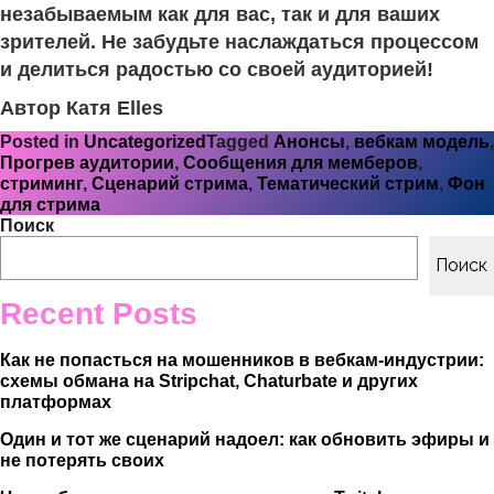
незабываемым как для вас, так и для ваших
зрителей. Не забудьте наслаждаться процессом
и делиться радостью со своей аудиторией!
Автор Катя Elles
Posted in
Uncategorized
Tagged
Анонсы
,
вебкам модель
,
Прогрев аудитории
,
Сообщения для мемберов
,
стриминг
,
Сценарий стрима
,
Тематический стрим
,
Фон
для стрима
Поиск
Поиск
Recent Posts
Как не попасться на мошенников в вебкам-индустрии:
схемы обмана на Stripchat, Chaturbate и других
платформах
Один и тот же сценарий надоел: как обновить эфиры и
не потерять своих