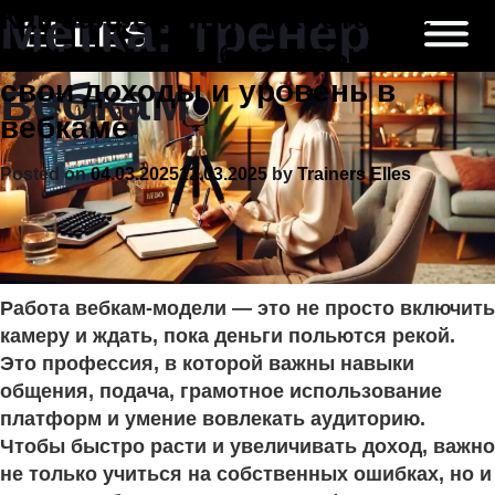
Skip
Как эффективно работать с
Метка:
тренер
to
тренером, чтобы повысить
content
вебкам
свои доходы и уровень в
вебкаме
Posted on
04.03.2025
12.03.2025
by
Trainers Elles
Работа вебкам-модели — это не просто включить
камеру и ждать, пока деньги польются рекой.
Это профессия, в которой важны навыки
общения, подача, грамотное использование
платформ и умение вовлекать аудиторию.
Чтобы быстро расти и увеличивать доход, важно
не только учиться на собственных ошибках, но и