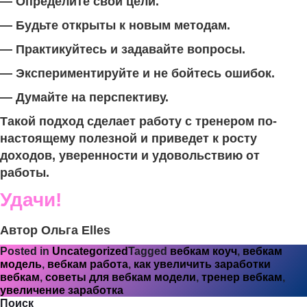
— Определите свои цели.
— Будьте открыты к новым методам.
— Практикуйтесь и задавайте вопросы.
— Экспериментируйте и не бойтесь ошибок.
— Думайте на перспективу.
Такой подход сделает работу с тренером по-
настоящему полезной и приведет к росту
доходов, уверенности и удовольствию от
работы.
Удачи!
Автор Ольга Elles
Posted in
Uncategorized
Tagged
вебкам коуч
,
вебкам
модель
,
вебкам работа
,
как увеличить заработки
вебкам
,
советы для вебкам модели
,
тренер вебкам
,
увеличение заработка
Поиск