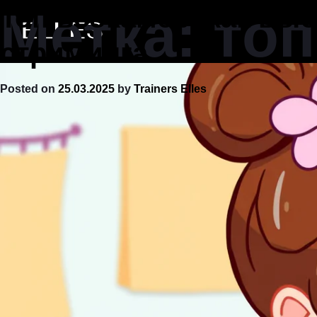
Skip
Метка:
Топ вебкамер: как вы
топ
to
content
стриминга
Posted on
25.03.2025
by
Trainers Elles