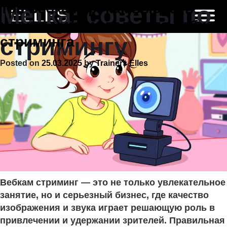
Skip
Топ вебкамер: как выбрать
Метка:
советы по
to
идеальную модель для вебкам
content
стримингу
стриминга
Posted on
25.03.2025
by
Trainers Elles
Вебкам стриминг — это не только увлекательное
занятие, но и серьезный бизнес, где качество
изображения и звука играет решающую роль в
привлечении и удержании зрителей. Правильная