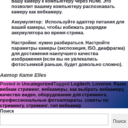
вашу камеру к компьютеру через HDMI. Это
позволит вашему компьютеру распознавать
камеру как вебкамеру.
Аккумулятор: Используйте адаптер питания для
вашей камеры, чтобы избежать разрядки
аккумулятора во время стрима.
Настройки: нужно разбираться. Настройте
параметры камеры (экспозиция, ISO, диафрагма)
для достижения наилучшего качества
изображения (если вы не увлекались
фотосъемкой раньше, будет довольно сложно).
Автор Катя Elles
Posted in
Uncategorized
Tagged
Logitech
,
Lovense
,
Razer
,
вебкам стриминг
,
вебкамеры
,
как выбрать вебкамеру
,
качество видео
,
оборудование для стриминга
,
профессиональные фотоаппараты
,
советы по
стримингу
,
стриминг
,
топ вебкамер
Поиск
Поиск