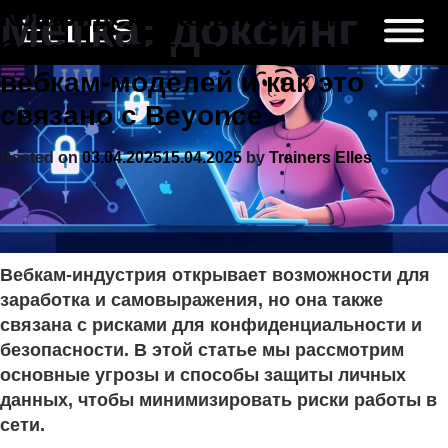
Skip
Конфиденциальность и
Метка:
доксинг
to
безопасность в сети для
content
вебкам-моделей и как это
связано с Beyonce
Posted on
03.04.2025
15.04.2025
by
Trainers Elles
Вебкам-индустрия открывает возможности для
заработка и самовыражения, но она также
связана с рисками для конфиденциальности и
безопасности. В этой статье мы рассмотрим
основные угрозы и способы защиты личных
данных, чтобы минимизировать риски работы в
сети.