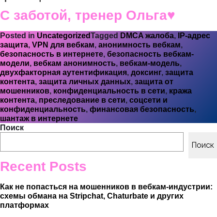
С заботой, тренер Ольга♥️
Posted in
Uncategorized
Tagged
DMCA жалоба
,
IP-адрес
защита
,
VPN для вебкам
,
анонимность вебкам
,
безопасность в интернете
,
безопасность вебкам-
модели
,
вебкам анонимность
,
вебкам-модель
,
двухфакторная аутентификация
,
доксинг
,
защита
контента
,
защита личных данных
,
защита от
мошенников
,
конфиденциальность в сети
,
кража
контента
,
преследование в сети
,
соцсети и
конфиденциальность
,
финансовая безопасность
,
шантаж в интернете
Поиск
Поиск
Recent Posts
Как не попасться на мошенников в вебкам-индустрии:
схемы обмана на Stripchat, Chaturbate и других
платформах