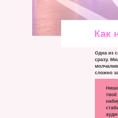
Как 
Одна из 
сразу. Ми
молчалива
сложно з
Ниша
твоё
наби
стаб
ауди