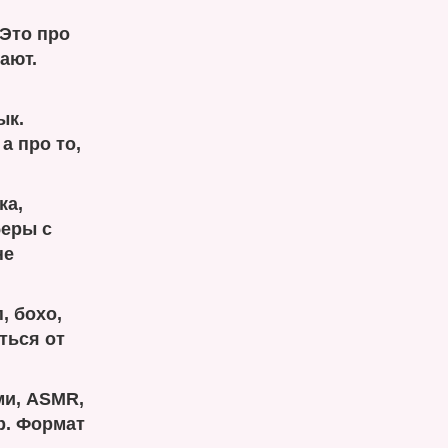
 Это про
ают.
ык.
а про то,
ка,
беры с
не
, бохо,
ться от
ми, ASMR,
р. Формат