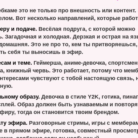
бкаме это не только про внешность или контент.
елом. Вот несколько направлений, которые работ
еру и подаче.
Весёлая подруга, с которой можно
. Загадочная и холодная. Дерзкая и острая на яз
домашняя. Это не про то, кем ты притворяешься, 
сть себя ты выносишь в эфир.
сам и теме.
Геймерша, аниме-девочка, спортсмен
, книжный червь. Это работает, потому что мем
нтересами чувствуют с тобой настоящую связь, 
ную.
льному образу.
Девочка в стиле Y2K, готика, пинап
сплей. Образ должен быть узнаваемым и повторя
фиру, тогда он становится твоим брендом.
ту эфира.
Разговорные стримы, игры с мембера
е в прямом эфире, готовка, совместный просмот