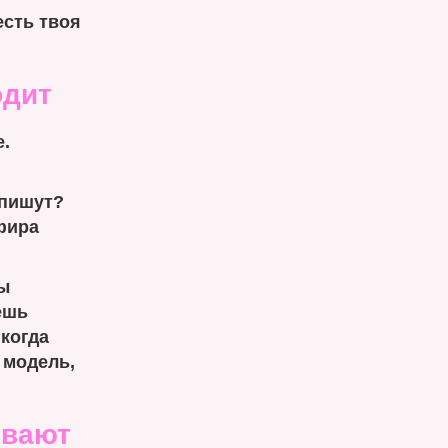
есть твоя
одит
.
 пишут?
фира
ы
ешь
 когда
 модель,
ывают