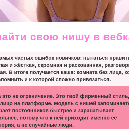
найти свою нишу в веб
самых частых ошибок новичков: пытаться нравит
лая и жёсткая, скромная и раскованная, разговор
я. В итоге получается каша: комната без лица, 
апомнить и к которой сложно привязаться.
 это не ограничение. Это твой фирменный стиль
 лицо на платформе. Модель с нишей запоминает
рает постоянников быстрее и зарабатывает
ильнее, потому что к ней приходит именно её
тория, а не случайные люди.