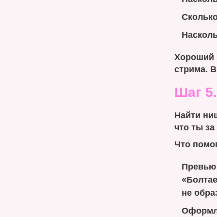
Сколько
Насколь
Хороший 
стрима. В
Шаг 5
Найти ни
что ты за
Что помог
Превью 
«Болтае
не обра
Оформле