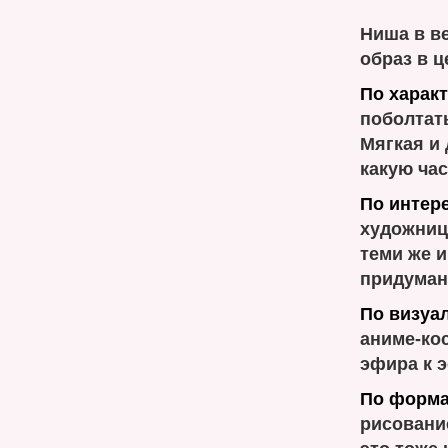
Ниша в ве
образ в ц
По характ
поболтать
Мягкая и 
какую ча
По интере
художница
теми же и
придуман
По визуа
аниме-ко
эфира к э
По форма
рисовани