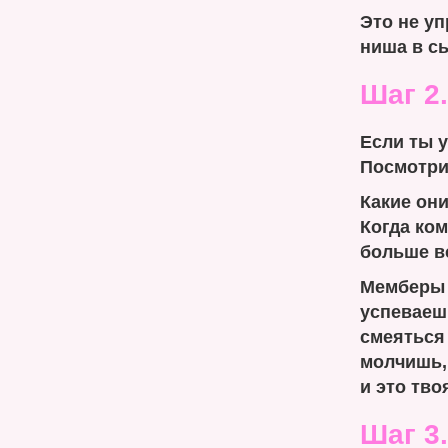
Это не уп
ниша в с
Шаг 2.
Если ты у
Посмотри
Какие они
Когда ко
больше в
Мемберы 
успеваешь
смеяться 
молчишь, 
и это тво
Шаг 3