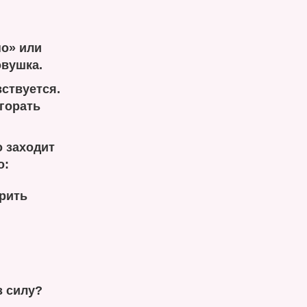
о» или
овушка.
вствуется.
горать
о заходит
о:
орить
з силу?