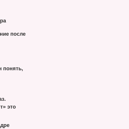
ира
ние после
н понять,
з.
т» это
адре