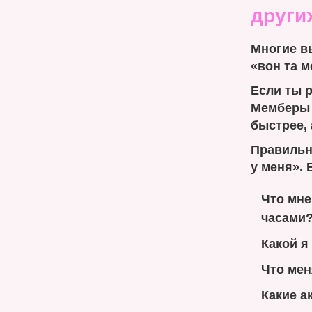
други
Многие в
«вон та м
Если ты р
Мемберы 
быстрее, 
Правильны
у меня». 
Что мне
часами
Какой я
Что мен
Какие а