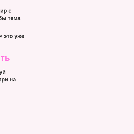
ир с
бы тема
» это уже
ить
уй
три на