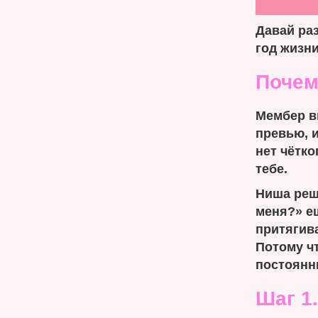
Давай раз
год жизни
Почем
Мембер в
превью, и
нет чётко
тебе.
Ниша реша
меня?» ещ
притягива
Потому ч
постоянн
Шаг 1.