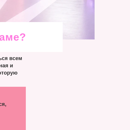
каме?
ься всем
ная и
которую
,
ся,