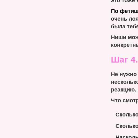
это тоже
По фетиш
очень лоя
была тебе
Ниши мож
конкретн
Шаг 4
Не нужно 
несколько
реакцию.
Что смот
Сколько
Сколько
Насколь