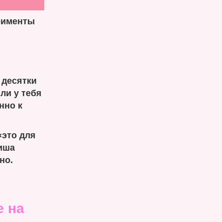
ерименты
 десятки
сли у тебя
нно к
«это для
ниша
но.
е на