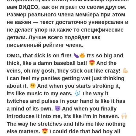
вам ВИДЕО, как он играет со своим другом.
Размер реального члена мембера при этом
не важен — текст достаточно универсален и
не делает упор на какие то специфические
детали. Лучше всего подойдет как
письменный рейтинг члена.
OMG, that dick is on fire!
It’s so big and
thick, like a damn baseball bat!
And the
veins, oh my gosh, they stick out like crazy!
I can feel my panties getting wet just thinking
about it.
And when you starts stroking it,
it’s like music to my ears.
The way it
twitches and pulses in your hand is like it has
a mind of its own.
And when you finally
introduces it into me, it’s like I’m in heaven.
The way he stretches and fills me like nothing
else matters.
I could ride that bad boy all