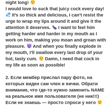
night long!
I would love to suck that juicy cock every day!
It’s so thick and delicious, I can’t resist the
urge to wrap my lips around it and give it the
attention it deserves.
I want to feel him
getting harder and harder in my mouth as I
work on him, making you moan and groan with
pleasure.
And when you finally explode in
my mouth, I’ll swallow every last drop of your
hot, tasty cum.
Damn, I need that cock in
my life as soon as possible!
2. Если мембер прислал пару фото, на
которых виден сам член и яички. Обрати
внимание, что где-то нужно заменить NAME
на реальное имя пользователя (не ник!!!)
Если не знаешь — просто спроси у него