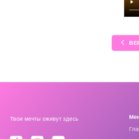
ВЕР
Ме
Твои мечты оживут здесь
Гла